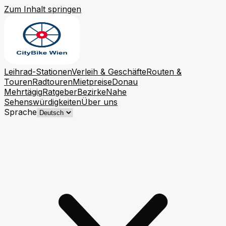
Zum Inhalt springen
Leihrad-Stationen
Verleih & Geschäfte
Routen &
Touren
Radtouren
Mietpreise
Donau
Mehrtägig
Ratgeber
Bezirke
Nahe
Sehenswürdigkeiten
Über uns
Sprache