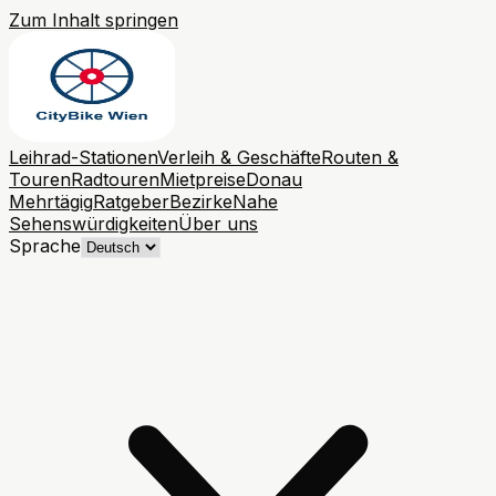
Zum Inhalt springen
Leihrad-Stationen
Verleih & Geschäfte
Routen &
Touren
Radtouren
Mietpreise
Donau
Mehrtägig
Ratgeber
Bezirke
Nahe
Sehenswürdigkeiten
Über uns
Sprache