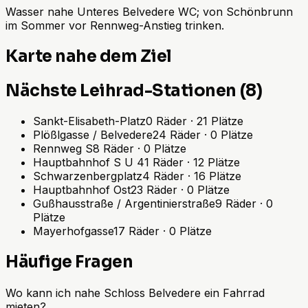
Wasser nahe Unteres Belvedere WC; von Schönbrunn
im Sommer vor Rennweg-Anstieg trinken.
Karte nahe dem Ziel
Nächste Leihrad-Stationen (8)
Sankt-Elisabeth-Platz
0
Räder
·
21
Plätze
Plößlgasse / Belvedere
24
Räder
·
0
Plätze
Rennweg S
8
Räder
·
0
Plätze
Hauptbahnhof S U
41
Räder
·
12
Plätze
Schwarzenbergplatz
4
Räder
·
16
Plätze
Hauptbahnhof Ost
23
Räder
·
0
Plätze
Gußhausstraße / Argentinierstraße
9
Räder
·
0
Plätze
Mayerhofgasse
17
Räder
·
0
Plätze
Häufige Fragen
Wo kann ich nahe Schloss Belvedere ein Fahrrad
mieten?