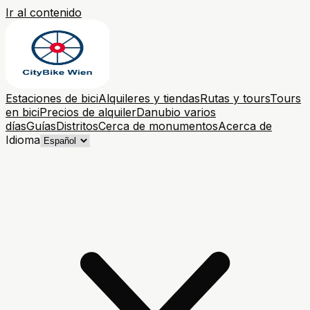
Ir al contenido
Estaciones de bici
Alquileres y tiendas
Rutas y tours
Tours
en bici
Precios de alquiler
Danubio varios
días
Guías
Distritos
Cerca de monumentos
Acerca de
Idioma