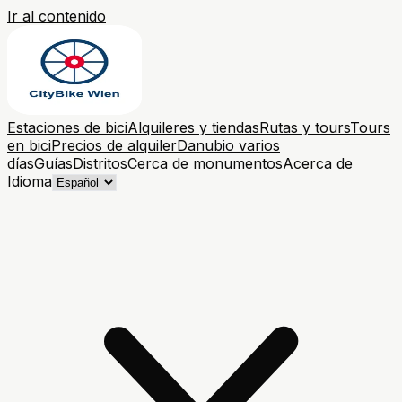
Ir al contenido
Estaciones de bici
Alquileres y tiendas
Rutas y tours
Tours
en bici
Precios de alquiler
Danubio varios
días
Guías
Distritos
Cerca de monumentos
Acerca de
Idioma