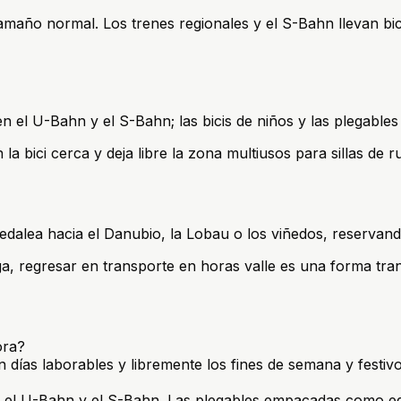
amaño normal. Los trenes regionales y el S-Bahn llevan bi
i en el U-Bahn y el S-Bahn; las bicis de niños y las plegabl
 bici cerca y deja libre la zona multiusos para sillas de r
dalea hacia el Danubio, la Lobau o los viñedos, reservando 
rga, regresar en transporte en horas valle es una forma tran
ora?
n días laborables y libremente los fines de semana y festivo
i en el U-Bahn y el S-Bahn. Las plegables empacadas como equ