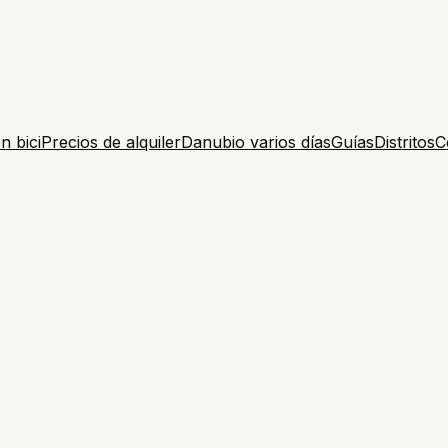
n bici
Precios de alquiler
Danubio varios días
Guías
Distritos
C