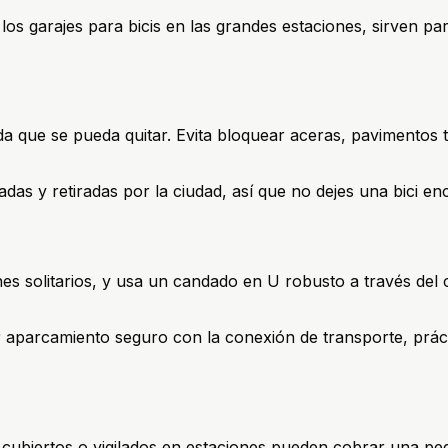
s los garajes para bicis en las grandes estaciones, sirven 
 nada que se pueda quitar. Evita bloquear aceras, pavimentos
das y retiradas por la ciudad, así que no dejes una bici e
ones solitarios, y usa un candado en U robusto a través de
aparcamiento seguro con la conexión de transporte, prácti
s cubiertos o vigilados en estaciones pueden cobrar una pe