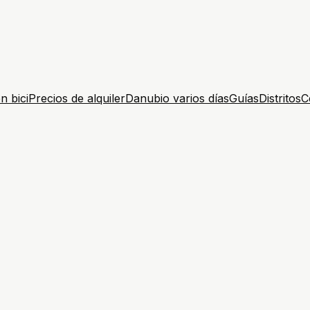
n bici
Precios de alquiler
Danubio varios días
Guías
Distritos
C