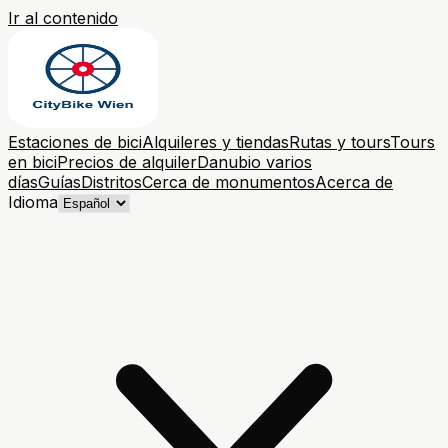
Ir al contenido
Estaciones de bici
Alquileres y tiendas
Rutas y tours
Tours
en bici
Precios de alquiler
Danubio varios
días
Guías
Distritos
Cerca de monumentos
Acerca de
Idioma