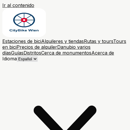
Ir al contenido
Estaciones de bici
Alquileres y tiendas
Rutas y tours
Tours
en bici
Precios de alquiler
Danubio varios
días
Guías
Distritos
Cerca de monumentos
Acerca de
Idioma