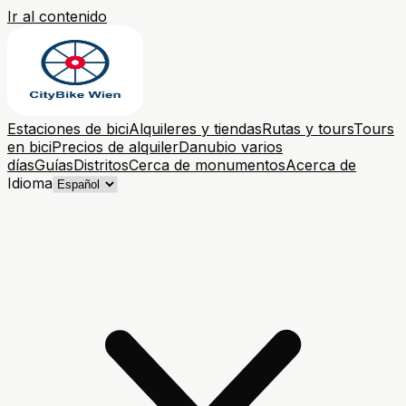
Ir al contenido
Estaciones de bici
Alquileres y tiendas
Rutas y tours
Tours
en bici
Precios de alquiler
Danubio varios
días
Guías
Distritos
Cerca de monumentos
Acerca de
Idioma