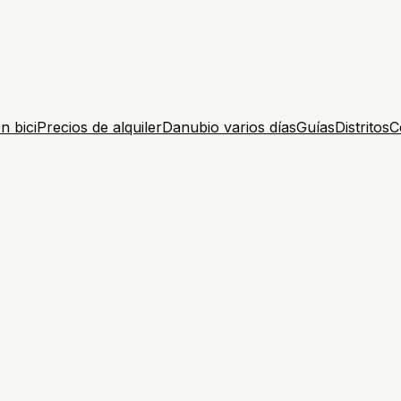
n bici
Precios de alquiler
Danubio varios días
Guías
Distritos
C