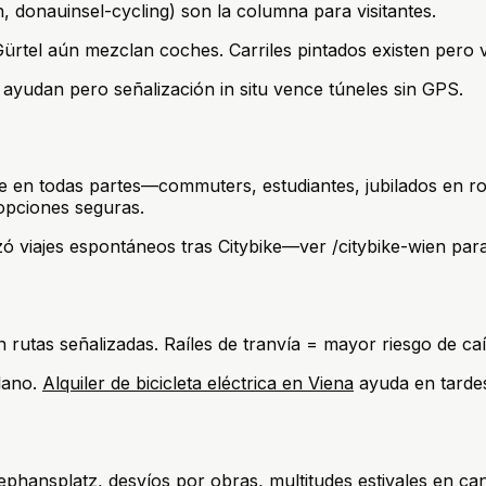
, donauinsel-cycling) son la columna para visitantes.
ürtel aún mezclan coches. Carriles pintados existen pero ví
yudan pero señalización in situ vence túneles sin GPS.
ble en todas partes—commuters, estudiantes, jubilados en r
 opciones seguras.
ó viajes espontáneos tras Citybike—ver /citybike-wien para 
n rutas señalizadas. Raíles de tranvía = mayor riesgo de 
llano.
Alquiler de bicicleta eléctrica en Viena
ayuda en tardes
phansplatz, desvíos por obras, multitudes estivales en can