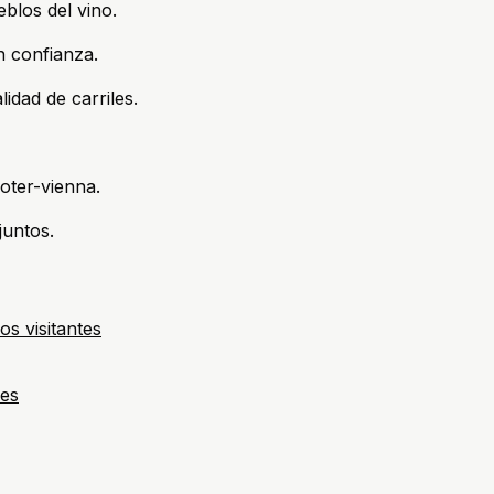
eblos del vino.
n confianza.
dad de carriles.
oter-vienna.
juntos.
os visitantes
des