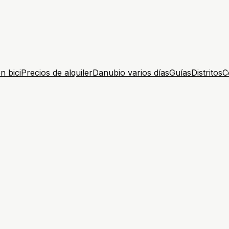
n bici
Precios de alquiler
Danubio varios días
Guías
Distritos
C