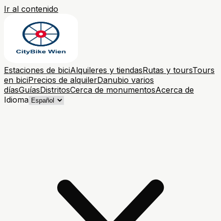
Ir al contenido
Estaciones de bici
Alquileres y tiendas
Rutas y tours
Tours
en bici
Precios de alquiler
Danubio varios
días
Guías
Distritos
Cerca de monumentos
Acerca de
Idioma