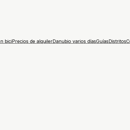
n bici
Precios de alquiler
Danubio varios días
Guías
Distritos
C