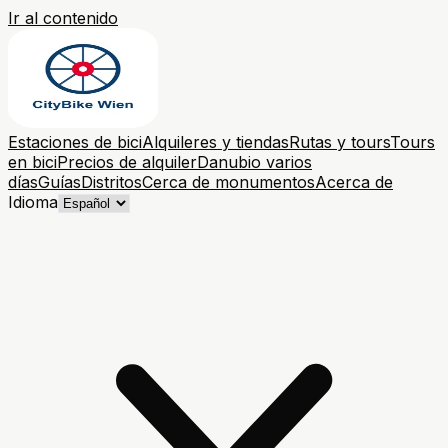
Ir al contenido
Estaciones de bici
Alquileres y tiendas
Rutas y tours
Tours
en bici
Precios de alquiler
Danubio varios
días
Guías
Distritos
Cerca de monumentos
Acerca de
Idioma