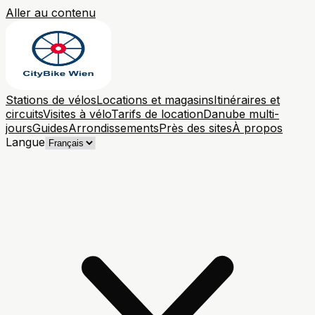
Aller au contenu
Stations de vélos
Locations et magasins
Itinéraires et
circuits
Visites à vélo
Tarifs de location
Danube multi-
jours
Guides
Arrondissements
Près des sites
À propos
Langue