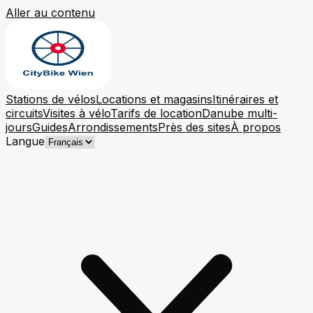
Aller au contenu
Stations de vélos
Locations et magasins
Itinéraires et
circuits
Visites à vélo
Tarifs de location
Danube multi-
jours
Guides
Arrondissements
Près des sites
À propos
Langue