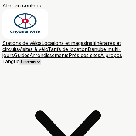
Aller au contenu
Stations de vélos
Locations et magasins
Itinéraires et
circuits
Visites à vélo
Tarifs de location
Danube multi-
jours
Guides
Arrondissements
Près des sites
À propos
Langue