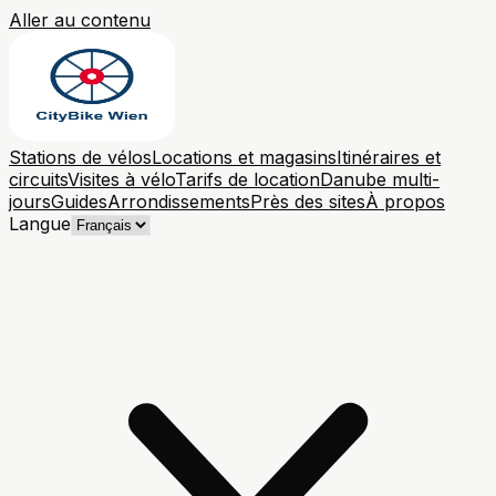
Aller au contenu
Stations de vélos
Locations et magasins
Itinéraires et
circuits
Visites à vélo
Tarifs de location
Danube multi-
jours
Guides
Arrondissements
Près des sites
À propos
Langue