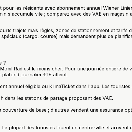
nt pour les résidents avec abonnement annuel Wiener Liniens
 min s'accumule vite ; comparez avec des VAE en magasin 
ourts trajets mais règles, zones de stationnement et tarifs di
péciaux (cargo, course) mais demandent plus de planificat
e ?
nMobil Rad est le moins cher. Pour une journée entière de vi
plafond journalier €19 atteint.
ent annuel éligible ou KlimaTicket dans l'app. Les touristes
 dans les stations de partage proposant des VAE.
ne couverture de base ; d'autres vendent une assurance opt
 La plupart des touristes louent en centre-ville et arriven