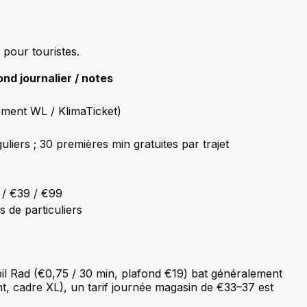
 pour touristes.
ond journalier / notes
ment WL / KlimaTicket)
liers ; 30 premières min gratuites par trajet
 / €39 / €99
s de particuliers
bil Rad (€0,75 / 30 min, plafond €19) bat généralement
nt, cadre XL), un tarif journée magasin de €33–37 est