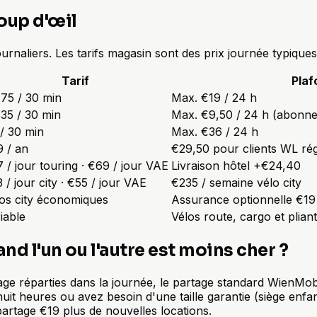
coup d'œil
urnaliers. Les tarifs magasin sont des prix journée typiques
Tarif
Plaf
75 / 30 min
Max. €19 / 24 h
35 / 30 min
Max. €9,50 / 24 h (abonne
/ 30 min
Max. €36 / 24 h
 / an
€29,50 pour clients WL régu
 / jour touring · €69 / jour VAE
Livraison hôtel +€24,40
 / jour city · €55 / jour VAE
€235 / semaine vélo city
os city économiques
Assurance optionnelle €19
iable
Vélos route, cargo et pliant
and l'un ou l'autre est moins cher ?
lage réparties dans la journée, le partage standard WienMo
uit heures ou avez besoin d'une taille garantie (siège enfa
artage €19 plus de nouvelles locations.