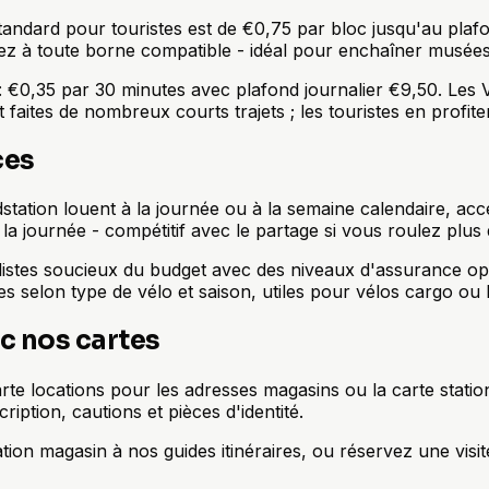
tandard pour touristes est de €0,75 par bloc jusqu'au plafo
dez à toute borne compatible - idéal pour enchaîner musées 
ix : €0,35 par 30 minutes avec plafond journalier €9,50. Les
faites de nombreux courts trajets ; les touristes en profit
ces
ation louent à la journée ou à la semaine calendaire, acces
 journée - compétitif avec le partage si vous roulez plus 
yclistes soucieux du budget avec des niveaux d'assurance op
es selon type de vélo et saison, utiles pour vélos cargo ou 
c nos cartes
te locations pour les adresses magasins ou la carte stations
iption, cautions et pièces d'identité.
tion magasin à nos guides itinéraires, ou réservez une visit