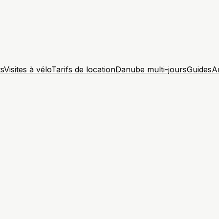
ts
Visites à vélo
Tarifs de location
Danube multi-jours
Guides
A