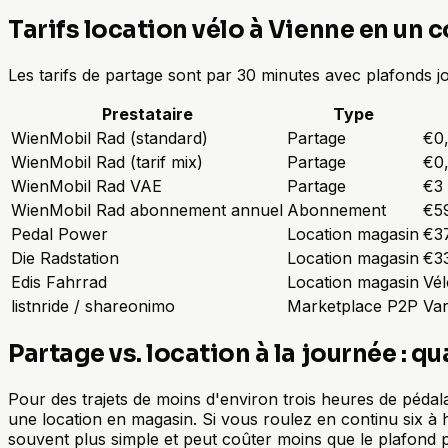
Tarifs location vélo à Vienne en un 
Les tarifs de partage sont par 30 minutes avec plafonds jo
Prestataire
Type
WienMobil Rad (standard)
Partage
€0,
WienMobil Rad (tarif mix)
Partage
€0,
WienMobil Rad VAE
Partage
€3 
WienMobil Rad abonnement annuel
Abonnement
€59
Pedal Power
Location magasin
€37
Die Radstation
Location magasin
€33
Edis Fahrrad
Location magasin
Vél
listnride / shareonimo
Marketplace P2P
Var
Partage vs. location à la journée : qu
Pour des trajets de moins d'environ trois heures de péda
une location en magasin. Si vous roulez en continu six à h
souvent plus simple et peut coûter moins que le plafond p