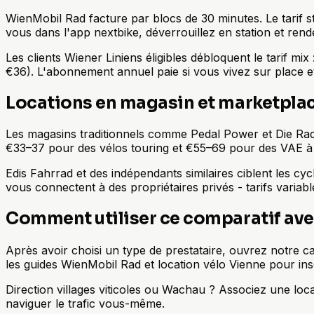
WienMobil Rad facture par blocs de 30 minutes. Le tarif s
vous dans l'app nextbike, déverrouillez en station et ren
Les clients Wiener Liniens éligibles débloquent le tarif m
€36). L'abonnement annuel paie si vous vivez sur place et 
Locations en magasin et marketpla
Les magasins traditionnels comme Pedal Power et Die Radst
€33–37 pour des vélos touring et €55–69 pour des VAE à la
Edis Fahrrad et des indépendants similaires ciblent les c
vous connectent à des propriétaires privés - tarifs variabl
Comment utiliser ce comparatif ave
Après avoir choisi un type de prestataire, ouvrez notre car
les guides WienMobil Rad et location vélo Vienne pour inscr
Direction villages viticoles ou Wachau ? Associez une loca
naviguer le trafic vous-même.