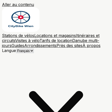
Aller au contenu
Stations de vélos
Locations et magasins
Itinéraires et
circuits
Visites à vélo
Tarifs de location
Danube multi-
jours
Guides
Arrondissements
Près des sites
À propos
Langue