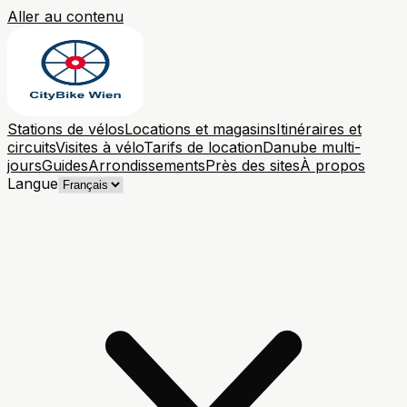
Aller au contenu
Stations de vélos
Locations et magasins
Itinéraires et
circuits
Visites à vélo
Tarifs de location
Danube multi-
jours
Guides
Arrondissements
Près des sites
À propos
Langue