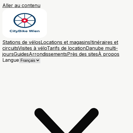
Aller au contenu
Stations de vélos
Locations et magasins
Itinéraires et
circuits
Visites à vélo
Tarifs de location
Danube multi-
jours
Guides
Arrondissements
Près des sites
À propos
Langue