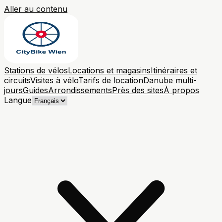
Aller au contenu
Stations de vélos
Locations et magasins
Itinéraires et
circuits
Visites à vélo
Tarifs de location
Danube multi-
jours
Guides
Arrondissements
Près des sites
À propos
Langue