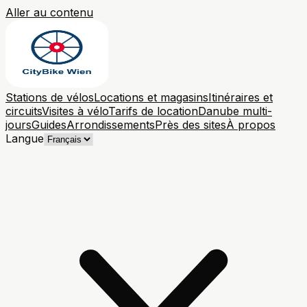
Aller au contenu
Stations de vélos
Locations et magasins
Itinéraires et
circuits
Visites à vélo
Tarifs de location
Danube multi-
jours
Guides
Arrondissements
Près des sites
À propos
Langue