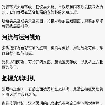
骑行环城大道环线，把议会大厦、市政厅和国家歌剧院尽收镜
头，它们都退在适合拍照的宽阔林荫大道之后。
绕道美泉宫或美景宫花园，拍摄对称的宫殿画面，规整的草坪
将视线层层引导。
河流与运河视角
多瑙运河有色彩斑斓的壁画、桥梁与倒影，岸边随处可停，靠
好自行车便能拍摄。
跨到多瑙河边，可拍开阔水面、新城区天际线，以及桥上方壮
丽的落日。
把握光线时机
清晨街道空旷，石质立面被柔和金光铺满，最适合拍摄繁忙的
环城大道与宫殿庭院。
留到蓝调时刻，泛光照明的纪念建筑在深邃天空下熠熠生辉，