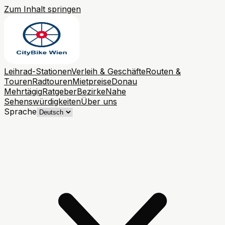
Zum Inhalt springen
Leihrad-Stationen
Verleih & Geschäfte
Routen &
Touren
Radtouren
Mietpreise
Donau
Mehrtägig
Ratgeber
Bezirke
Nahe
Sehenswürdigkeiten
Über uns
Sprache