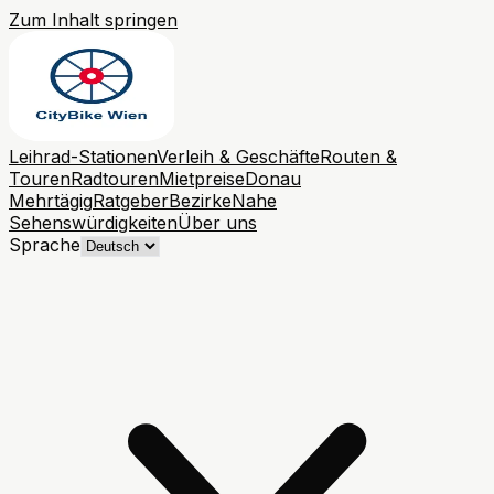
Zum Inhalt springen
Leihrad-Stationen
Verleih & Geschäfte
Routen &
Touren
Radtouren
Mietpreise
Donau
Mehrtägig
Ratgeber
Bezirke
Nahe
Sehenswürdigkeiten
Über uns
Sprache