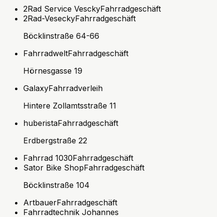
2Rad Service Vescky
Fahrradgeschäft
2Rad-Vesecky
Fahrradgeschäft
Böcklinstraße 64-66
Fahrradwelt
Fahrradgeschäft
Hörnesgasse 19
Galaxy
Fahrradverleih
Hintere Zollamtsstraße 11
huberista
Fahrradgeschäft
Erdbergstraße 22
Fahrrad 1030
Fahrradgeschäft
Sator Bike Shop
Fahrradgeschäft
Böcklinstraße 104
Artbauer
Fahrradgeschäft
Fahrradtechnik Johannes