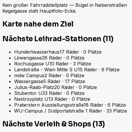
Kein großer Fahrradstellplatz — Bügel in Nebenstraßen
Kegelgasse statt Hauptfoto-Ecke.
Karte nahe dem Ziel
Nächste Leihrad-Stationen (11)
Hundertwasserhaus
17
Räder
·
0
Plätze
Löwengasse
26
Räder
·
0
Plätze
Rochusgasse U
10
Räder
·
3
Plätze
Landstraße - Wien Mitte S U
15
Räder
·
9
Plätze
mdw Campus
2
Räder
·
0
Plätze
Wassergasse
5
Räder
·
17
Plätze
Julius-Raab-Platz
20
Räder
·
0
Plätze
Stubentor U
33
Räder
·
0
Plätze
Nestroyplatz U
13
Räder
·
0
Plätze
Praterstern Ausstellungsstraße
18
Räder
·
6
Plätze
WU-Campus / Südportalstraße
1
Räder
·
33
Plätze
Nächste Verleih & Shops (13)