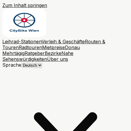
Zum Inhalt springen
Leihrad-Stationen
Verleih & Geschäfte
Routen &
Touren
Radtouren
Mietpreise
Donau
Mehrtägig
Ratgeber
Bezirke
Nahe
Sehenswürdigkeiten
Über uns
Sprache