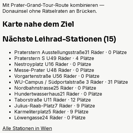
Mit Prater-Grand-Tour-Route kombinieren —
Donauinsel ohne Rätselraten an Brücken.
Karte nahe dem Ziel
Nächste Leihrad-Stationen (15)
Praterstern Ausstellungsstraße
31
Räder
·
0
Plätze
Praterstern S U
49
Räder
·
4
Plätze
Nestroyplatz U
16
Räder
·
0
Plätze
Messe-Prater U
48
Räder
·
0
Plätze
Vorgartenstraße U
56
Räder
·
0
Plätze
WU-Campus / Südportalstraße
3
Räder
·
31
Plätze
Nordbahnstrasse
25
Räder
·
0
Plätze
Hundertwasserhaus
21
Räder
·
0
Plätze
Taborstraße U
11
Räder
·
12
Plätze
Julius-Raab-Platz
7
Räder
·
9
Plätze
Karmeliterplatz
5
Räder
·
9
Plätze
Löwengasse
24
Räder
·
0
Plätze
Alle Stationen in Wien