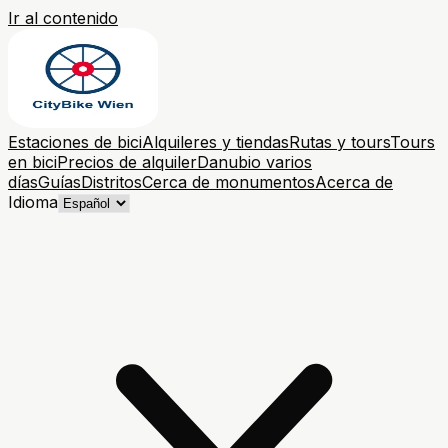
Ir al contenido
Estaciones de bici
Alquileres y tiendas
Rutas y tours
Tours
en bici
Precios de alquiler
Danubio varios
días
Guías
Distritos
Cerca de monumentos
Acerca de
Idioma