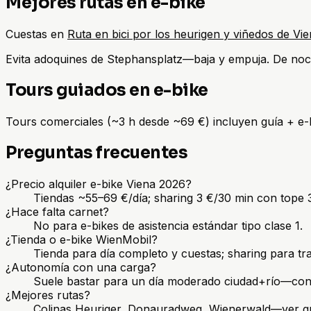
Mejores rutas en e-bike
Cuestas en
Ruta en bici por los heurigen y viñedos de Vi
Evita adoquines de Stephansplatz—baja y empuja. De no
Tours guiados en e-bike
Tours comerciales (~3 h desde ~69 €) incluyen guía + e
Preguntas frecuentes
¿Precio alquiler e-bike Viena 2026?
Tiendas ~55–69 €/día; sharing 3 €/30 min con tope 3
¿Hace falta carnet?
No para e-bikes de asistencia estándar tipo clase 1.
¿Tienda o e-bike WienMobil?
Tienda para día completo y cuestas; sharing para tra
¿Autonomía con una carga?
Suele bastar para un día moderado ciudad+río—conf
¿Mejores rutas?
Colinas Heuriger, Donauradweg, Wienerwald—ver gu