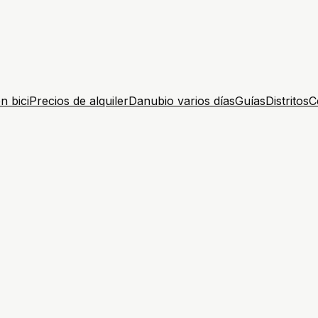
n bici
Precios de alquiler
Danubio varios días
Guías
Distritos
C