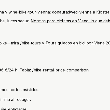
ena
y wine-bike-tour-vienna; donauradweg-vienna a Kloster
che, luces según
Normas para ciclistas en Viena: lo que deb
-bike—mira /bike-tours y
Tours guiados en bici por Viena 2
6 €/24 h. Tabla: /bike-rental-price-comparison.
mos cortos asistidos.
irma al recoger.
ías enlazadas.