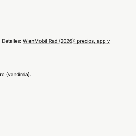
 Detalles:
WienMobil Rad (2026): precios, app y
e (vendimia).