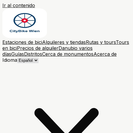
Ir al contenido
Estaciones de bici
Alquileres y tiendas
Rutas y tours
Tours
en bici
Precios de alquiler
Danubio varios
días
Guías
Distritos
Cerca de monumentos
Acerca de
Idioma