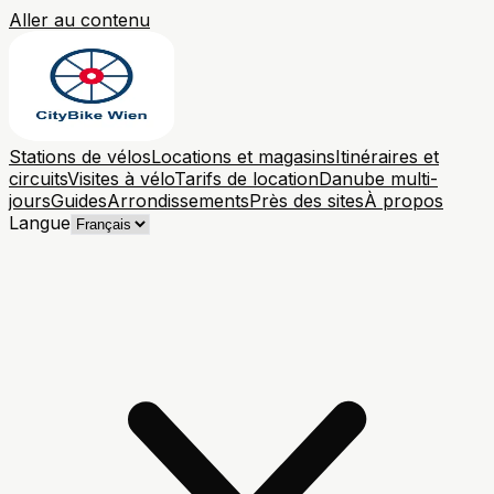
Aller au contenu
Stations de vélos
Locations et magasins
Itinéraires et
circuits
Visites à vélo
Tarifs de location
Danube multi-
jours
Guides
Arrondissements
Près des sites
À propos
Langue