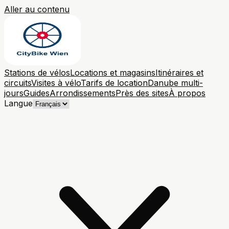
Aller au contenu
Stations de vélos
Locations et magasins
Itinéraires et
circuits
Visites à vélo
Tarifs de location
Danube multi-
jours
Guides
Arrondissements
Près des sites
À propos
Langue