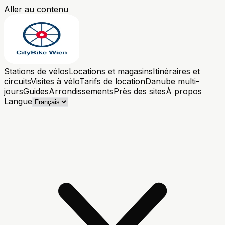
Aller au contenu
Stations de vélos
Locations et magasins
Itinéraires et
circuits
Visites à vélo
Tarifs de location
Danube multi-
jours
Guides
Arrondissements
Près des sites
À propos
Langue