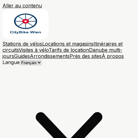
Aller au contenu
Stations de vélos
Locations et magasins
Itinéraires et
circuits
Visites à vélo
Tarifs de location
Danube multi-
jours
Guides
Arrondissements
Près des sites
À propos
Langue