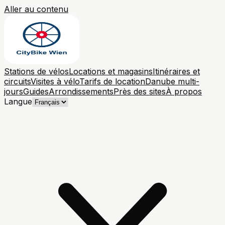
Aller au contenu
Stations de vélos
Locations et magasins
Itinéraires et
circuits
Visites à vélo
Tarifs de location
Danube multi-
jours
Guides
Arrondissements
Près des sites
À propos
Langue