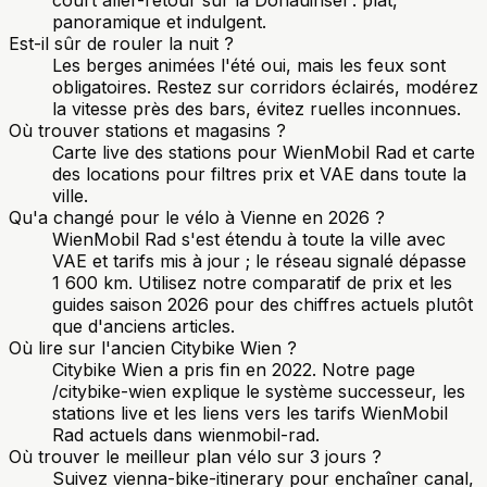
court aller-retour sur la Donauinsel : plat,
panoramique et indulgent.
Est-il sûr de rouler la nuit ?
Les berges animées l'été oui, mais les feux sont
obligatoires. Restez sur corridors éclairés, modérez
la vitesse près des bars, évitez ruelles inconnues.
Où trouver stations et magasins ?
Carte live des stations pour WienMobil Rad et carte
des locations pour filtres prix et VAE dans toute la
ville.
Qu'a changé pour le vélo à Vienne en 2026 ?
WienMobil Rad s'est étendu à toute la ville avec
VAE et tarifs mis à jour ; le réseau signalé dépasse
1 600 km. Utilisez notre comparatif de prix et les
guides saison 2026 pour des chiffres actuels plutôt
que d'anciens articles.
Où lire sur l'ancien Citybike Wien ?
Citybike Wien a pris fin en 2022. Notre page
/citybike-wien explique le système successeur, les
stations live et les liens vers les tarifs WienMobil
Rad actuels dans wienmobil-rad.
Où trouver le meilleur plan vélo sur 3 jours ?
Suivez vienna-bike-itinerary pour enchaîner canal,