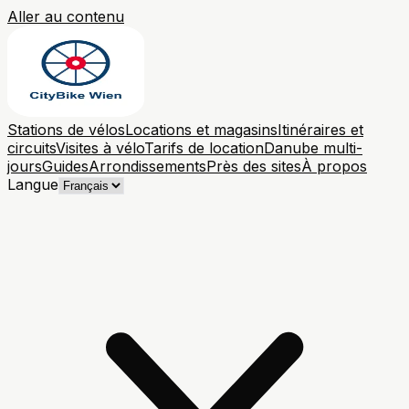
Aller au contenu
Stations de vélos
Locations et magasins
Itinéraires et
circuits
Visites à vélo
Tarifs de location
Danube multi-
jours
Guides
Arrondissements
Près des sites
À propos
Langue