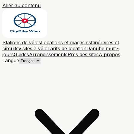
Aller au contenu
Stations de vélos
Locations et magasins
Itinéraires et
circuits
Visites à vélo
Tarifs de location
Danube multi-
jours
Guides
Arrondissements
Près des sites
À propos
Langue