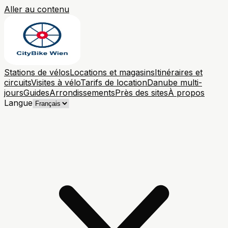
Aller au contenu
Stations de vélos
Locations et magasins
Itinéraires et
circuits
Visites à vélo
Tarifs de location
Danube multi-
jours
Guides
Arrondissements
Près des sites
À propos
Langue