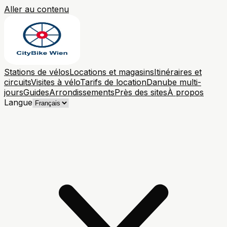
Aller au contenu
Stations de vélos
Locations et magasins
Itinéraires et
circuits
Visites à vélo
Tarifs de location
Danube multi-
jours
Guides
Arrondissements
Près des sites
À propos
Langue