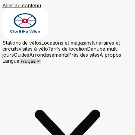
Aller au contenu
Stations de vélos
Locations et magasins
Itinéraires et
circuits
Visites à vélo
Tarifs de location
Danube multi-
jours
Guides
Arrondissements
Près des sites
À propos
Langue