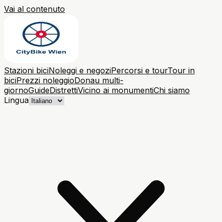
Vai al contenuto
Stazioni bici
Noleggi e negozi
Percorsi e tour
Tour in
bici
Prezzi noleggio
Donau multi-
giorno
Guide
Distretti
Vicino ai monumenti
Chi siamo
Lingua