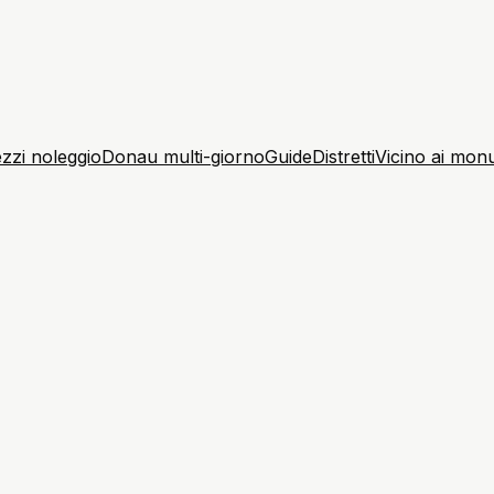
zzi noleggio
Donau multi-giorno
Guide
Distretti
Vicino ai mon