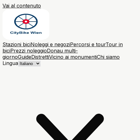
Vai al contenuto
Stazioni bici
Noleggi e negozi
Percorsi e tour
Tour in
bici
Prezzi noleggio
Donau multi-
giorno
Guide
Distretti
Vicino ai monumenti
Chi siamo
Lingua