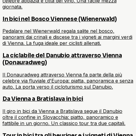
celebre abbazia e città del vino. Una facile mezza
giornata.
In bici nel Bosco Viennese (Wienerwald)
Pedalare nel Wienerwald regala salite nel bosco,
panorami dai crinali e discese tra i vigneti ai margini verdi
di Vienna. La fuga ideale per ciclisti allenati.
La ciclabile del Danubio attraverso Vienna
(Donauradweg)
Il Donauradweg attraverso Vienna fa parte della più
celebre via fluviale d'Europa: piatta, panoramica e senza
auto. La porta verso il cicloturismo sul Danubio.
Da Vienna a Bratislava in bici
Il giro in bici da Vienna a Bratislava segue il Danubio
oltre il confine in Slovacchia: piatto, panoramico e
fattibile in un giorno. Un classico tour tra due capitali.
Tour in bici tra gli heuriger e i vigneti di Vienna