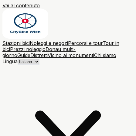
Vai al contenuto
Stazioni bici
Noleggi e negozi
Percorsi e tour
Tour in
bici
Prezzi noleggio
Donau multi-
giorno
Guide
Distretti
Vicino ai monumenti
Chi siamo
Lingua