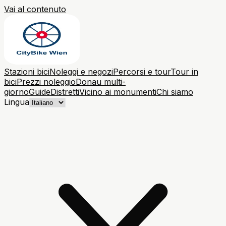
Vai al contenuto
Stazioni bici
Noleggi e negozi
Percorsi e tour
Tour in
bici
Prezzi noleggio
Donau multi-
giorno
Guide
Distretti
Vicino ai monumenti
Chi siamo
Lingua