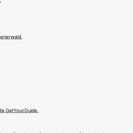
.
Wienerwald.
i da GetYourGuide.