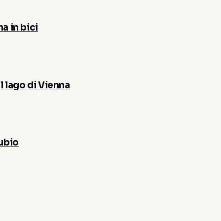
a in bici
l lago di Vienna
nubio