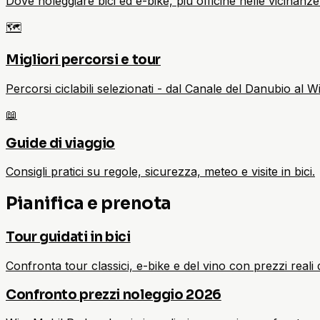
Dove noleggiare bici ed e-bike, più officine nelle vicinanze
🗺️
Migliori percorsi e tour
Percorsi ciclabili selezionati - dal Canale del Danubio al 
📖
Guide di viaggio
Consigli pratici su regole, sicurezza, meteo e visite in bici.
Pianifica e prenota
Tour guidati in bici
Confronta tour classici, e-bike e del vino con prezzi real
Confronto prezzi noleggio 2026