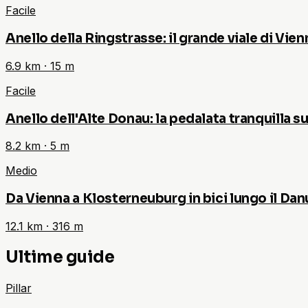
Facile
Anello della Ringstrasse: il grande viale di Vienn
6.9
km ·
15
m
Facile
Anello dell'Alte Donau: la pedalata tranquilla su
8.2
km ·
5
m
Medio
Da Vienna a Klosterneuburg in bici lungo il Da
12.1
km ·
316
m
Ultime guide
Pillar