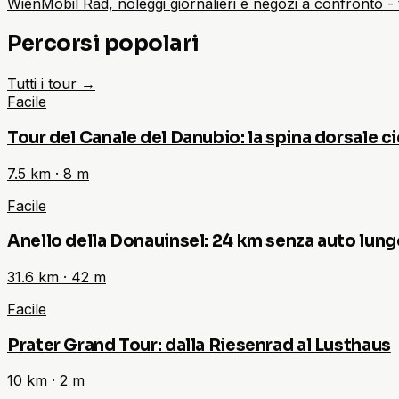
WienMobil Rad, noleggi giornalieri e negozi a confronto - 
Percorsi popolari
Tutti i tour
→
Facile
Tour del Canale del Danubio: la spina dorsale ci
7.5
km ·
8
m
Facile
Anello della Donauinsel: 24 km senza auto lung
31.6
km ·
42
m
Facile
Prater Grand Tour: dalla Riesenrad al Lusthaus
10
km ·
2
m