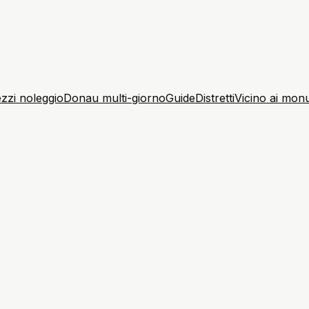
zzi noleggio
Donau multi-giorno
Guide
Distretti
Vicino ai mon