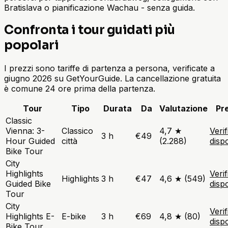
Bratislava o pianificazione Wachau - senza guida.
Confronta i tour guidati più
popolari
I prezzi sono tariffe di partenza a persona, verificate a
giugno 2026 su GetYourGuide. La cancellazione gratuita
è comune 24 ore prima della partenza.
Tour
Tipo
Durata
Da
Valutazione
Pr
Classic
Vienna: 3-
Classico
4,7 ★
Verif
3 h
€49
Hour Guided
città
(2.288)
dispo
Bike Tour
City
Highlights
Verif
Highlights
3 h
€47
4,6 ★ (549)
Guided Bike
dispo
Tour
City
Verif
Highlights E-
E-bike
3 h
€69
4,8 ★ (80)
dispo
Bike Tour