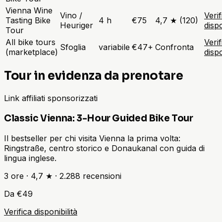
Vienna Wine
Vino /
Verif
Tasting Bike
4 h
€75
4,7 ★ (120)
Heuriger
dispo
Tour
All bike tours
Verif
Sfoglia
variabile
€47+
Confronta
(marketplace)
dispo
Tour in evidenza da prenotare
Link affiliati sponsorizzati
Classic Vienna: 3-Hour Guided Bike Tour
Il bestseller per chi visita Vienna la prima volta:
Ringstraße, centro storico e Donaukanal con guida di
lingua inglese.
3 ore
·
4,7 ★
·
2.288
recensioni
Da €49
Verifica disponibilità