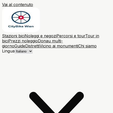
Vai al contenuto
Stazioni bici
Noleggi e negozi
Percorsi e tour
Tour in
bici
Prezzi noleggio
Donau multi-
giorno
Guide
Distretti
Vicino ai monumenti
Chi siamo
Lingua