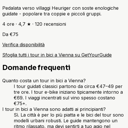
Pedalata verso villaggi Heuriger con soste enologiche
guidate - popolare tra coppie e piccoli gruppi.
4 ore
·
4,7 ★
·
120
recensioni
Da €75
Verifica disponibilità
Sfoglia tutti i tour in bici a Vienna su GetYourGuide
Domande frequenti
Quanto costa un tour in bici a Vienna?
I tour guidati classici partono da circa €47–49 per
tre ore. I tour e-bike iniziano tipicamente intorno a
€69. I viaggi incentrati sul vino spesso costano
€75+.
I tour in bici a Vienna sono adatti ai principianti?
Sì. La città è per lo più piatta e le bici del tour sono
modelli urbani robusti. Le guide mantengono un
ritmo rilassato, ma devi sentirti a tuo agio nel