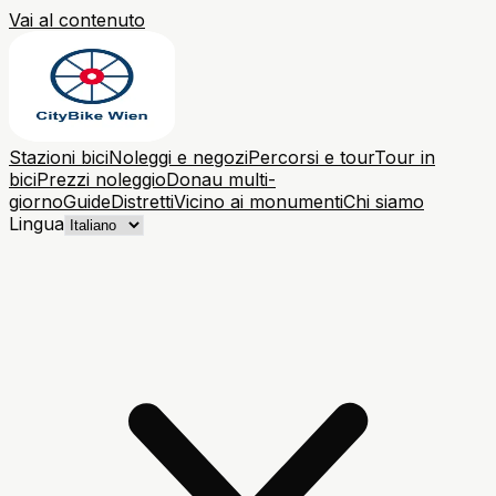
Vai al contenuto
Stazioni bici
Noleggi e negozi
Percorsi e tour
Tour in
bici
Prezzi noleggio
Donau multi-
giorno
Guide
Distretti
Vicino ai monumenti
Chi siamo
Lingua