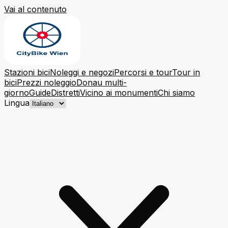
Vai al contenuto
Stazioni bici
Noleggi e negozi
Percorsi e tour
Tour in
bici
Prezzi noleggio
Donau multi-
giorno
Guide
Distretti
Vicino ai monumenti
Chi siamo
Lingua